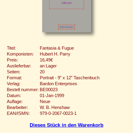
Titel:
Fantasia & Fugue
Komponisten:
Hubert H. Parry
Preis:
16,49€
Auslieferbar:
an Lager
Seiten:
20
Format:
Portrait - 9” x 12” Taschenbuch
Verlag:
Bardon Enterprises
Bestell nummer:
BE00023
Datum:
01-Jan-1999
Auflage:
Neue
Bearbeiter:
W. B. Henshaw
EAN/ISMN:
979-0-2067-0023-1
Dieses Stück in den Warenkorb