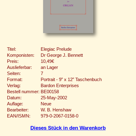
Titel:
Elegiac Prelude
Komponisten:
Dr George J. Bennett
Preis:
10,49€
Auslieferbar:
an Lager
Seiten:
7
Format:
Portrait - 9” x 12” Taschenbuch
Verlag:
Bardon Enterprises
Bestell nummer:
BE00158
Datum:
25-May-2002
Auflage:
Neue
Bearbeiter:
W. B. Henshaw
EAN/ISMN:
979-0-2067-0158-0
Dieses Stück in den Warenkorb