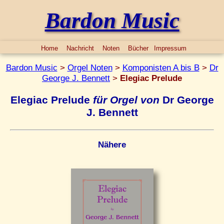
Bardon Music
Home
Nachricht
Noten
Bücher
Impressum
Bardon Music
>
Orgel Noten
>
Komponisten A bis B
>
Dr
George J. Bennett
>
Elegiac Prelude
Elegiac Prelude
für Orgel von
Dr George
J. Bennett
Nähere