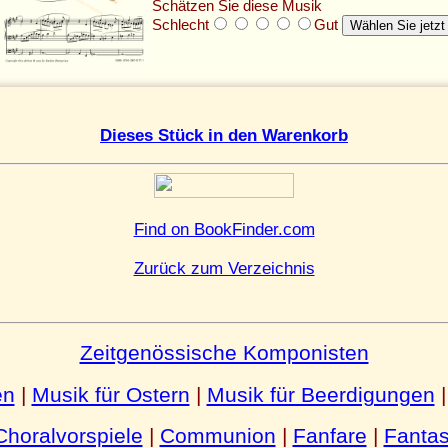
Schätzen Sie diese Musik
Schlecht
Gut
Dieses Stück in den Warenkorb
Find on BookFinder.com
Zurück zum Verzeichnis
Zeitgenössische Komponisten
en
|
Musik für Ostern
|
Musik für Beerdigungen
Choralvorspiele
|
Communion
|
Fanfare
|
Fantas