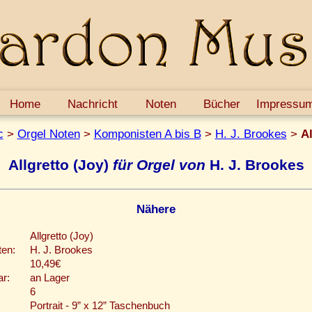
Home
Nachricht
Noten
Bücher
Impressu
c
>
Orgel Noten
>
Komponisten A bis B
>
H. J. Brookes
>
Al
Allgretto (Joy)
für Orgel von
H. J. Brookes
Nähere
Allgretto (Joy)
en:
H. J. Brookes
10,49€
ar:
an Lager
6
Portrait - 9” x 12” Taschenbuch