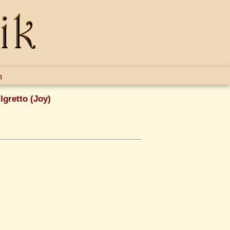
m
lgretto (Joy)