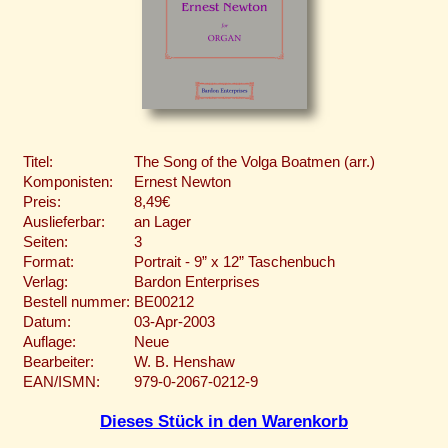
Titel:
The Song of the Volga Boatmen (arr.)
Komponisten:
Ernest Newton
Preis:
8,49€
Auslieferbar:
an Lager
Seiten:
3
Format:
Portrait - 9” x 12” Taschenbuch
Verlag:
Bardon Enterprises
Bestell nummer:
BE00212
Datum:
03-Apr-2003
Auflage:
Neue
Bearbeiter:
W. B. Henshaw
EAN/ISMN:
979-0-2067-0212-9
Dieses Stück in den Warenkorb