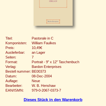
Titel:
Pastorale in C
Komponisten:
William Faulkes
Preis:
10,49€
Auslieferbar:
an Lager
Seiten:
7
Format:
Portrait - 9” x 12” Taschenbuch
Verlag:
Bardon Enterprises
Bestell nummer:
BE00373
Datum:
08-Dec-2004
Auflage:
Neue
Bearbeiter:
W. B. Henshaw
EAN/ISMN:
979-0-2067-0373-7
Dieses Stück in den Warenkorb