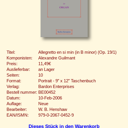
Titel:
Allegretto en si min (in B minor) (Op. 19/1)
Komponisten:
Alexandre Guilmant
Preis:
11,49€
Auslieferbar:
an Lager
Seiten:
10
Format:
Portrait - 9” x 12” Taschenbuch
Verlag:
Bardon Enterprises
Bestell nummer:
BE00452
Datum:
10-Feb-2006
Auflage:
Neue
Bearbeiter:
W. B. Henshaw
EAN/ISMN:
979-0-2067-0452-9
Dieses Stück in den Warenkorb