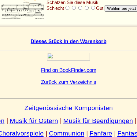
Schätzen Sie diese Musik
Schlecht
Gut
Dieses Stück in den Warenkorb
Find on BookFinder.com
Zurück zum Verzeichnis
Zeitgenössische Komponisten
en
|
Musik für Ostern
|
Musik für Beerdigungen
Choralvorspiele
|
Communion
|
Fanfare
|
Fantas