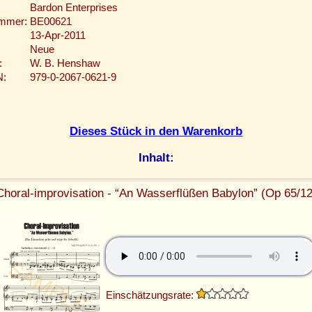
Bardon Enterprises
ummer:
BE00621
13-Apr-2011
Neue
:
W. B. Henshaw
N:
979-0-2067-0621-9
Dieses Stück in den Warenkorb
Inhalt:
Choral-improvisation - “An Wasserflüßen Babylon” (Op 65/12
Einschätzungsrate: