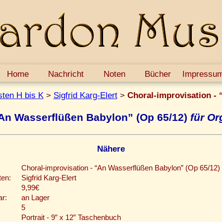
Home
Nachricht
Noten
Bücher
Impressu
ten H bis K
>
Sigfrid Karg-Elert
>
Choral-improvisation -
“An Wasserflüßen Babylon” (Op 65/12)
für Or
Nähere
Choral-improvisation - “An Wasserflüßen Babylon” (Op 65/12)
en:
Sigfrid Karg-Elert
9,99€
ar:
an Lager
5
Portrait - 9” x 12” Taschenbuch