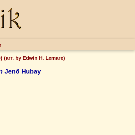
m
) (arr. by Edwin H. Lemare)
n
Jenő Hubay