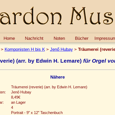
Home
Nachricht
Noten
Bücher
Impressu
>
Komponisten H bis K
>
Jenő Hubay
>
Träumerei (reverie
verie) (arr. by Edwin H. Lemare)
für Orgel vo
Nähere
Träumerei (reverie) (arr. by Edwin H. Lemare)
en:
Jenő Hubay
8,49€
ar:
an Lager
4
Portrait - 9” x 12” Taschenbuch