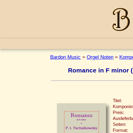
Bardon Music
>
Orgel Noten
>
Kompo
Romance in F minor (
Titel:
Komponist
Preis:
Auslieferb
Seiten:
Format: