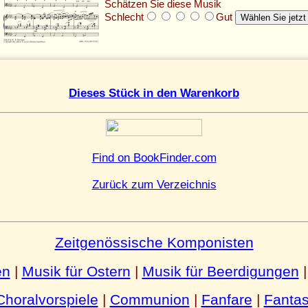
Schätzen Sie diese Musik
Schlecht
Gut
Dieses Stück in den Warenkorb
Find on BookFinder.com
Zurück zum Verzeichnis
Zeitgenössische Komponisten
en
|
Musik für Ostern
|
Musik für Beerdigungen
Choralvorspiele
|
Communion
|
Fanfare
|
Fantas