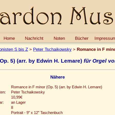
Home
Nachricht
Noten
Bücher
Impressu
nisten S bis Z
>
Peter Tschaikowsky
>
Romance in F minor
Op. 5) (arr. by Edwin H. Lemare)
für Orgel v
Nähere
Romance in F minor (Op. 5) (arr. by Edwin H. Lemare)
en:
Peter Tschaikowsky
10,99€
ar:
an Lager
8
Portrait - 9” x 12” Taschenbuch