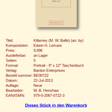
Titel:
Killarney (M. W. Balfe) (arr. by)
Komponisten:
Edwin H. Lemare
Preis:
9,99€
Auslieferbar:
an Lager
Seiten:
5
Format:
Portrait - 9” x 12” Taschenbuch
Verlag:
Bardon Enterprises
Bestell nummer:
BE00722
Datum:
22-Jul-2013
Auflage:
Neue
Bearbeiter:
W. B. Henshaw
EAN/ISMN:
979-0-2067-0722-3
Dieses Stück in den Warenkorb