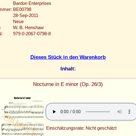
Bardon Enterprises
ummer:
BE00798
28-Sep-2011
Neue
:
W. B. Henshaw
N:
979-0-2067-0798-8
Dieses Stück in den Warenkorb
Inhalt:
Nocturne in E minor (Op. 26/3)
Einschätzungsrate: Nicht geschätzt