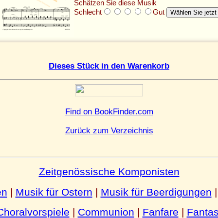
Schätzen Sie diese Musik
Schlecht
Gut
Dieses Stück in den Warenkorb
Find on BookFinder.com
Zurück zum Verzeichnis
Zeitgenössische Komponisten
en
|
Musik für Ostern
|
Musik für Beerdigungen
Choralvorspiele
|
Communion
|
Fanfare
|
Fantas