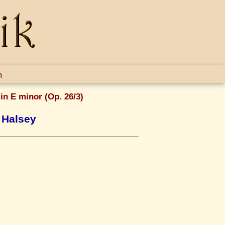
m
in E minor (Op. 26/3)
 Halsey