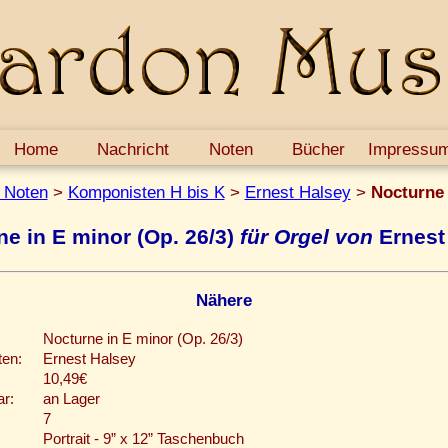
Home
Nachricht
Noten
Bücher
Impressu
 Noten
>
Komponisten H bis K
>
Ernest Halsey
>
Nocturne 
ne in E minor (Op. 26/3)
für Orgel von
Ernest
Nähere
Nocturne in E minor (Op. 26/3)
en:
Ernest Halsey
10,49€
ar:
an Lager
7
Portrait - 9” x 12” Taschenbuch