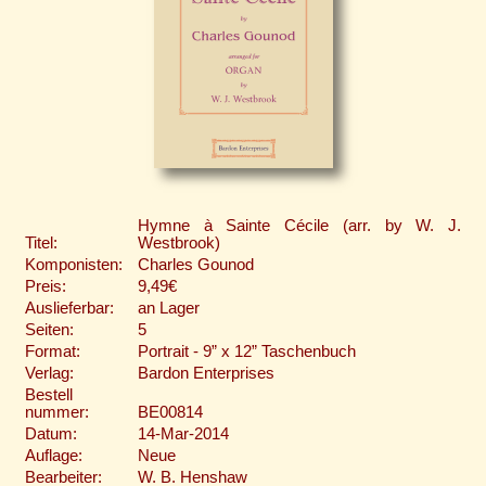
Hymne à Sainte Cécile (arr. by W. J.
Titel:
Westbrook)
Komponisten:
Charles Gounod
Preis:
9,49€
Auslieferbar:
an Lager
Seiten:
5
Format:
Portrait - 9” x 12” Taschenbuch
Verlag:
Bardon Enterprises
Bestell
nummer:
BE00814
Datum:
14-Mar-2014
Auflage:
Neue
Bearbeiter:
W. B. Henshaw