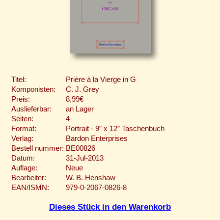
Titel:
Prière à la Vierge in G
Komponisten:
C. J. Grey
Preis:
8,99€
Auslieferbar:
an Lager
Seiten:
4
Format:
Portrait - 9” x 12” Taschenbuch
Verlag:
Bardon Enterprises
Bestell nummer:
BE00826
Datum:
31-Jul-2013
Auflage:
Neue
Bearbeiter:
W. B. Henshaw
EAN/ISMN:
979-0-2067-0826-8
Dieses Stück in den Warenkorb