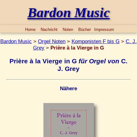
Bardon Music
Home
Nachricht
Noten
Bücher
Impressum
Bardon Music
>
Orgel Noten
>
Komponisten F bis G
>
C. J.
Grey
>
Prière à la Vierge in G
Prière à la Vierge in G
für Orgel von
C.
J. Grey
Nähere