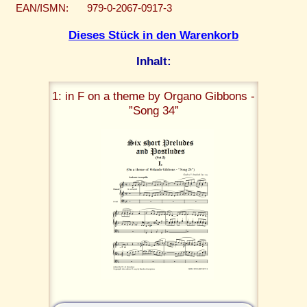
EAN/ISMN:
979-0-2067-0917-3
Dieses Stück in den Warenkorb
Inhalt:
1: in F on a theme by Organo Gibbons -
”Song 34”