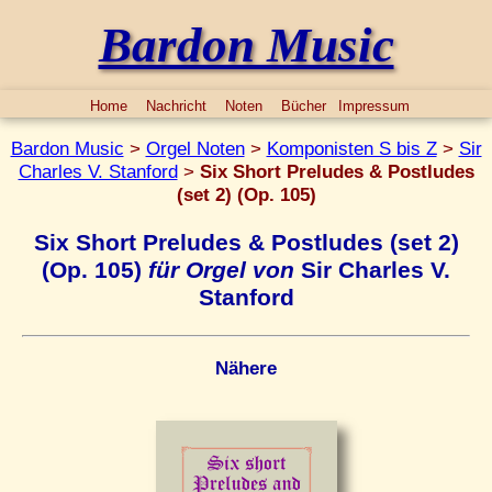
Bardon Music
Home
Nachricht
Noten
Bücher
Impressum
Bardon Music
>
Orgel Noten
>
Komponisten S bis Z
>
Sir
Charles V. Stanford
>
Six Short Preludes & Postludes
(set 2) (Op. 105)
Six Short Preludes & Postludes (set 2)
(Op. 105)
für Orgel von
Sir Charles V.
Stanford
Nähere