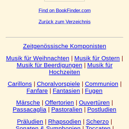
Find on BookFinder.com
Zurück zum Verzeichnis
Zeitgenössische Komponisten
Musik für Weihnachten
|
Musik für Ostern
|
Musik für Beerdigungen
|
Musik für
Hochzeiten
Carillons
|
Choralvorspiele
|
Communion
|
Fanfare
|
Fantasien
|
Fugen
Märsche
|
Offertorien
|
Ouvertüren
|
Passacaglia
|
Pastoralien
|
Postludien
Präludien
|
Rhapsodien
|
Scherzo
|
Sonaten & Symphonien
|
Toccaten
|