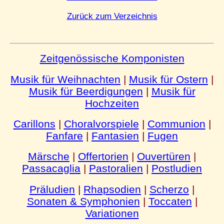
Zurück zum Verzeichnis
Zeitgenössische Komponisten
Musik für Weihnachten
|
Musik für Ostern
|
Musik für Beerdigungen
|
Musik für
Hochzeiten
Carillons
|
Choralvorspiele
|
Communion
|
Fanfare
|
Fantasien
|
Fugen
Märsche
|
Offertorien
|
Ouvertüren
|
Passacaglia
|
Pastoralien
|
Postludien
Präludien
|
Rhapsodien
|
Scherzo
|
Sonaten & Symphonien
|
Toccaten
|
Variationen