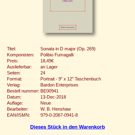
Titel:
Sonata in D major (Op. 269)
Komponisten:
Polibio Fumagalli
Preis:
18,49€
Auslieferbar:
an Lager
Seiten:
24
Format:
Portrait - 9” x 12” Taschenbuch
Verlag:
Bardon Enterprises
Bestell nummer:
BE00941
Datum:
13-Dec-2018
Auflage:
Neue
Bearbeiter:
W. B. Henshaw
EAN/ISMN:
979-0-2067-0941-8
Dieses Stück in den Warenkorb