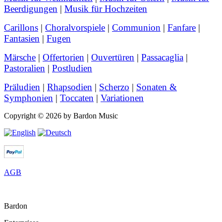
Beerdigungen
|
Musik für Hochzeiten
Carillons
|
Choralvorspiele
|
Communion
|
Fanfare
|
Fantasien
|
Fugen
Märsche
|
Offertorien
|
Ouvertüren
|
Passacaglia
|
Pastoralien
|
Postludien
Präludien
|
Rhapsodien
|
Scherzo
|
Sonaten &
Symphonien
|
Toccaten
|
Variationen
Copyright © 2026 by Bardon Music
AGB
Bardon