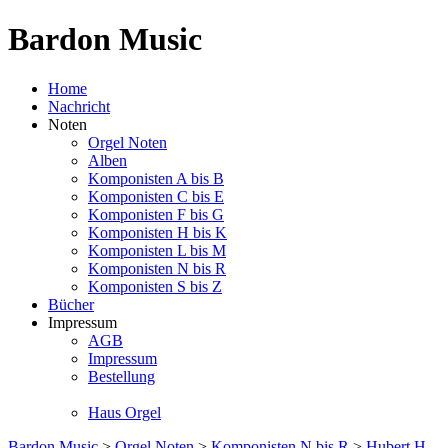
Bardon Music
Home
Nachricht
Noten
Orgel Noten
Alben
Komponisten A bis B
Komponisten C bis E
Komponisten F bis G
Komponisten H bis K
Komponisten L bis M
Komponisten N bis R
Komponisten S bis Z
Bücher
Impressum
AGB
Impressum
Bestellung
Haus Orgel
Bardon Music
>
Orgel Noten
>
Komponisten N bis R
>
Hubert H.