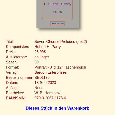
Titel:
Seven Chorale Preludes (set 2)
Komponisten:
Hubert H. Parry
Preis:
26,99€
Auslieferbar:
an Lager
Seiten:
39
Format:
Portrait - 9” x 12” Taschenbuch
Verlag:
Bardon Enterprises
Bestell nummer:
BE01175
Datum:
13-Sep-2023
Auflage:
Neue
Bearbeiter:
W. B. Henshaw
EAN/ISMN:
979-0-2067-1175-6
Dieses Stück in den Warenkorb