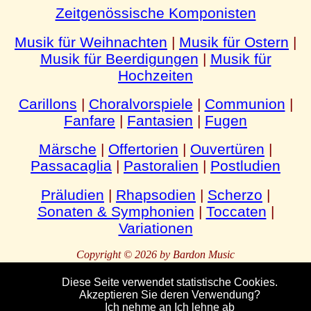
Zeitgenössische Komponisten
Musik für Weihnachten
|
Musik für Ostern
|
Musik für Beerdigungen
|
Musik für
Hochzeiten
Carillons
|
Choralvorspiele
|
Communion
|
Fanfare
|
Fantasien
|
Fugen
Märsche
|
Offertorien
|
Ouvertüren
|
Passacaglia
|
Pastoralien
|
Postludien
Präludien
|
Rhapsodien
|
Scherzo
|
Sonaten & Symphonien
|
Toccaten
|
Variationen
Copyright © 2026 by Bardon Music
Diese Seite verwendet statistische Cookies.
AGB
Akzeptieren Sie deren Verwendung?
Bardon
Enterprises
Bahnhofstraße 54
Packebusch
39624 Kalbe
Ich nehme an
Ich lehne ab