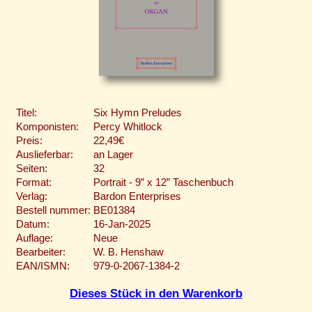
Titel:
Six Hymn Preludes
Komponisten:
Percy Whitlock
Preis:
22,49€
Auslieferbar:
an Lager
Seiten:
32
Format:
Portrait - 9” x 12” Taschenbuch
Verlag:
Bardon Enterprises
Bestell nummer:
BE01384
Datum:
16-Jan-2025
Auflage:
Neue
Bearbeiter:
W. B. Henshaw
EAN/ISMN:
979-0-2067-1384-2
Dieses Stück in den Warenkorb