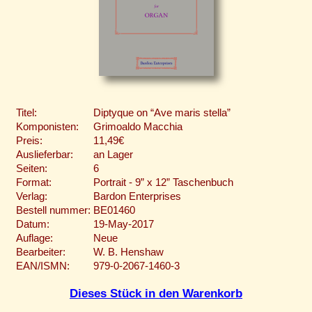
Titel:
Diptyque on “Ave maris stella”
Komponisten:
Grimoaldo Macchia
Preis:
11,49€
Auslieferbar:
an Lager
Seiten:
6
Format:
Portrait - 9” x 12” Taschenbuch
Verlag:
Bardon Enterprises
Bestell nummer:
BE01460
Datum:
19-May-2017
Auflage:
Neue
Bearbeiter:
W. B. Henshaw
EAN/ISMN:
979-0-2067-1460-3
Dieses Stück in den Warenkorb