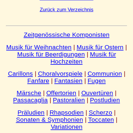
Zurück zum Verzeichnis
Zeitgenössische Komponisten
Musik für Weihnachten
|
Musik für Ostern
|
Musik für Beerdigungen
|
Musik für
Hochzeiten
Carillons
|
Choralvorspiele
|
Communion
|
Fanfare
|
Fantasien
|
Fugen
Märsche
|
Offertorien
|
Ouvertüren
|
Passacaglia
|
Pastoralien
|
Postludien
Präludien
|
Rhapsodien
|
Scherzo
|
Sonaten & Symphonien
|
Toccaten
|
Variationen