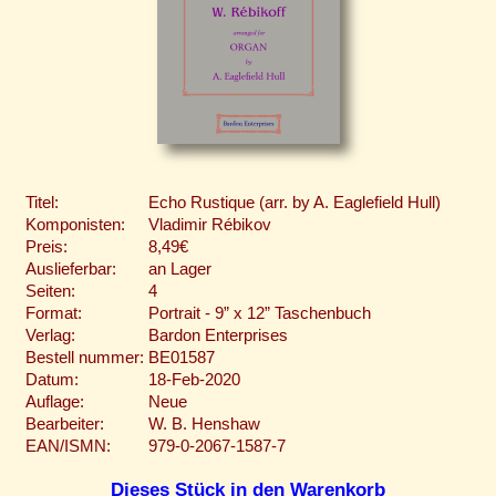
Titel:
Echo Rustique (arr. by A. Eaglefield Hull)
Komponisten:
Vladimir Rébikov
Preis:
8,49€
Auslieferbar:
an Lager
Seiten:
4
Format:
Portrait - 9” x 12” Taschenbuch
Verlag:
Bardon Enterprises
Bestell nummer:
BE01587
Datum:
18-Feb-2020
Auflage:
Neue
Bearbeiter:
W. B. Henshaw
EAN/ISMN:
979-0-2067-1587-7
Dieses Stück in den Warenkorb