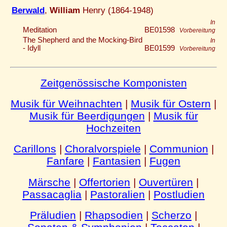
Berwald
,
William
Henry (1864-1948)
In
Meditation
BE01598
Vorbereitung
The Shepherd and the Mocking-Bird
In
- Idyll
BE01599
Vorbereitung
Zeitgenössische Komponisten
Musik für Weihnachten
|
Musik für Ostern
|
Musik für Beerdigungen
|
Musik für
Hochzeiten
Carillons
|
Choralvorspiele
|
Communion
|
Fanfare
|
Fantasien
|
Fugen
Märsche
|
Offertorien
|
Ouvertüren
|
Passacaglia
|
Pastoralien
|
Postludien
Präludien
|
Rhapsodien
|
Scherzo
|