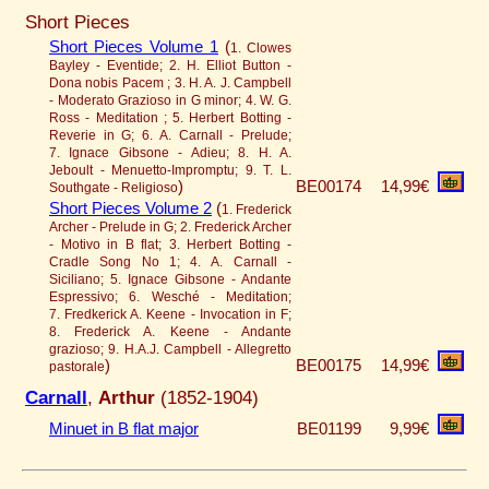
Short Pieces
Short Pieces Volume 1
(
1. Clowes
Bayley - Eventide; 2. H. Elliot Button -
Dona nobis Pacem ; 3. H. A. J. Campbell
- Moderato Grazioso in G minor; 4. W. G.
Ross - Meditation ; 5. Herbert Botting -
Reverie in G; 6. A. Carnall - Prelude;
7. Ignace Gibsone - Adieu; 8. H. A.
Jeboult - Menuetto-Impromptu; 9. T. L.
)
BE00174
14,99€
Southgate - Religioso
Short Pieces Volume 2
(
1. Frederick
Archer - Prelude in G; 2. Frederick Archer
- Motivo in B flat; 3. Herbert Botting -
Cradle Song No 1; 4. A. Carnall -
Siciliano; 5. Ignace Gibsone - Andante
Espressivo; 6. Wesché - Meditation;
7. Fredkerick A. Keene - Invocation in F;
8. Frederick A. Keene - Andante
grazioso; 9. H.A.J. Campbell - Allegretto
)
BE00175
14,99€
pastorale
Carnall
,
Arthur
(1852-1904)
Minuet in B flat major
BE01199
9,99€