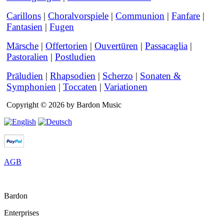
Carillons
|
Choralvorspiele
|
Communion
|
Fanfare
|
Fantasien
|
Fugen
Märsche
|
Offertorien
|
Ouvertüren
|
Passacaglia
|
Pastoralien
|
Postludien
Präludien
|
Rhapsodien
|
Scherzo
|
Sonaten &
Symphonien
|
Toccaten
|
Variationen
Copyright © 2026 by Bardon Music
AGB
Bardon
Enterprises