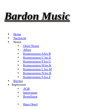
Bardon Music
Home
Nachricht
Noten
Orgel Noten
Alben
Komponisten A bis B
Komponisten C bis E
Komponisten F bis G
Komponisten H bis K
Komponisten L bis M
Komponisten N bis R
Komponisten S bis Z
Bücher
Impressum
AGB
Impressum
Bestellung
Haus Orgel