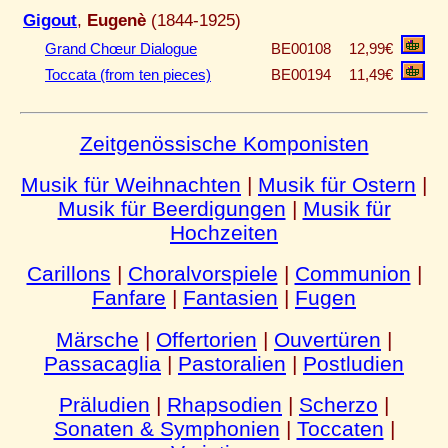
Gigout
,
Eugenè
(1844-1925)
Grand Chœur Dialogue
BE00108
12,99€
Toccata (from ten pieces)
BE00194
11,49€
Zeitgenössische Komponisten
Musik für Weihnachten
|
Musik für Ostern
|
Musik für Beerdigungen
|
Musik für
Hochzeiten
Carillons
|
Choralvorspiele
|
Communion
|
Fanfare
|
Fantasien
|
Fugen
Märsche
|
Offertorien
|
Ouvertüren
|
Passacaglia
|
Pastoralien
|
Postludien
Präludien
|
Rhapsodien
|
Scherzo
|
Sonaten & Symphonien
|
Toccaten
|