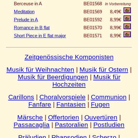
Berceuse in A
BE01568
In Vorbereitung
Meditation
BE01569
8,49€
Prelude in A
BE01592
8,99€
Romance in B flat
BE01570
8,99€
Short Piece in E flat major
BE01571
8,99€
Zeitgenössische Komponisten
Musik für Weihnachten
|
Musik für Ostern
|
Musik für Beerdigungen
|
Musik für
Hochzeiten
Carillons
|
Choralvorspiele
|
Communion
|
Fanfare
|
Fantasien
|
Fugen
Märsche
|
Offertorien
|
Ouvertüren
|
Passacaglia
|
Pastoralien
|
Postludien
Präludien
|
Rhapsodien
|
Scherzo
|