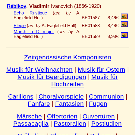
Rébikov
,
Vladimir
Ivanovich (1866-1920)
Echo Rustique
(
arr. by
A.
Eaglefield Hull)
BE01587
8,49€
Elégie
(
arr. by
A. Eaglefield Hull)
BE01588
8,49€
March in D major
(
arr. by
A.
Eaglefield Hull)
BE01589
9,99€
Zeitgenössische Komponisten
Musik für Weihnachten
|
Musik für Ostern
|
Musik für Beerdigungen
|
Musik für
Hochzeiten
Carillons
|
Choralvorspiele
|
Communion
|
Fanfare
|
Fantasien
|
Fugen
Märsche
|
Offertorien
|
Ouvertüren
|
Passacaglia
|
Pastoralien
|
Postludien