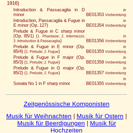
1916)
Introduction & Passacaglia in D
In
minor
BE01353
Vorbereitung
Introduction, Passacaglia & Fugue in
In
E minor (Op. 127)
BE01354
Vorbereitung
Prelude & Fugue in C sharp minor
(Op. 85/1) (
1. Phantasie; 2. Intermezzo;
In
)
BE01356
3. Introduction & Passacaglia
Vorbereitung
Prelude & Fugue in E minor (Op.
In
85/4) (
)
BE01359
1. Prelude; 2. Fugue
Vorbereitung
Prelude & Fugue in F major (Op.
In
85/3) (
)
BE01358
1. Prelude; 2. Fugue
Vorbereitung
Prelude & Fugue in G major (Op.
In
85/2) (
)
BE01357
1. Prelude; 2. Fugue
Vorbereitung
In
Sonata No 1 in F sharp minor
BE01355
Vorbereitung
Zeitgenössische Komponisten
Musik für Weihnachten
|
Musik für Ostern
|
Musik für Beerdigungen
|
Musik für
Hochzeiten