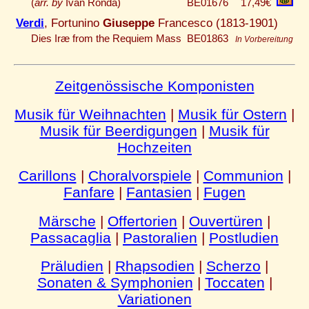
(
arr. by
Ivan Ronda)
BE01676
17,49€
Verdi
, Fortunino
Giuseppe
Francesco (1813-1901)
Dies Iræ from the Requiem Mass
BE01863
In Vorbereitung
Zeitgenössische Komponisten
Musik für Weihnachten
|
Musik für Ostern
|
Musik für Beerdigungen
|
Musik für
Hochzeiten
Carillons
|
Choralvorspiele
|
Communion
|
Fanfare
|
Fantasien
|
Fugen
Märsche
|
Offertorien
|
Ouvertüren
|
Passacaglia
|
Pastoralien
|
Postludien
Präludien
|
Rhapsodien
|
Scherzo
|
Sonaten & Symphonien
|
Toccaten
|
Variationen