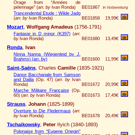
Orage from “Années de
pèlerinage” (
arr. by
Ivan Ronda)
BE01867
In Vorbereitung
Trancendental Etude : Wilde Jadg
(
arr. by
Ivan Ronda)
BE01858
19,99€
Mozart
,
Wolfgang Amadeus
(1756-1791)
Fantasie in D minor (K397)
(
arr.
by
Ivan Ronda)
BE01680
13,49€
Ronda
,
Ivan
Ninna Nanna (Wiegenleid by J.
Brahms) (arr. by)
BE01600
11,99€
Saint-Saëns
, Charles
Camille
(1835-1921)
Danse Bacchanale from Samson
and Dalila
(Op. 47) (
arr. by
Ivan
Ronda)
BE01672
20,99€
Marche Militaire Francaise
(Op.
60) (
arr. by
Ivan Ronda)
BE01673
17,49€
Strauss
,
Johann
(1825-1899)
Overture to Die Fledermaus
(
arr.
by
Ivan Ronda)
BE01678
20,49€
Tschaikowsky
,
Peter
Ilyich (1840-1893)
Polonaise from “Eugene Onegin”