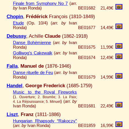
Finale from Symphony No 7
(
arr.
by
Ivan Ronda)
BE01682
21,49€
Chopin
,
Frédérick
François (1810-1849)
Etude
(Op. 10/4) (
arr. by
Ivan
Ronda)
BE01677
14,49€
Debussy
, Achille
Claude
(1862-1918)
Danse Bohémienne
(
arr. by
Ivan
Ronda)
BE01675
11,99€
Golliwog’s Cakewalk
(
arr. by
Ivan
Ronda)
BE01674
12,49€
Falla
,
Manuel de
(1876-1946)
Danse rituelle de Feu
(
arr. by
Ivan
Ronda)
BE01679
14,99€
Handel
,
George Frederick
(1685-1759)
Music to the Royal Fireworks
(
1. Ouverture; 2. Bourrée; 3. La Paix;
)
(
arr. by
4. La Réjouissance; 5. Minuet
Ivan Ronda)
BE01681
22,49€
Liszt
,
Franz
(1811-1886)
Hungarian Rhapsody “Rakoczy”
(
arr. by
Ivan Ronda)
BE01859
16,99€